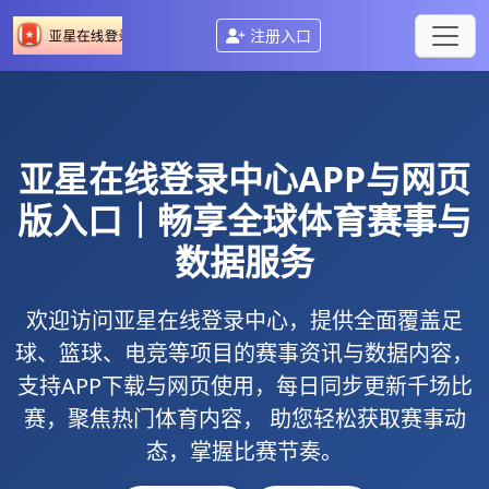
注册入口
亚星在线登录中心
APP与网页
版入口｜畅享全球体育赛事与
数据服务
欢迎访问
亚星在线登录中心
，提供全面覆盖足
球、篮球、电竞等项目的赛事资讯与数据内容，
支持
APP下载
与
网页使用
，每日同步更新千场比
赛，聚焦热门体育内容， 助您轻松获取赛事动
态，掌握比赛节奏。