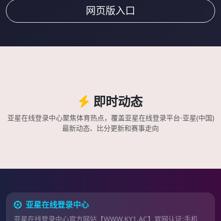
网页版入口
即时动态
亚星在线登录中心聚焦体育热点，覆盖亚星在线登录平台-亚星(中国)
最新动态、比分更新和赛事走向
亚星在线登录中心
亚星在线登录中心官方网站【WWW.KY1.AC】官网认证:手机