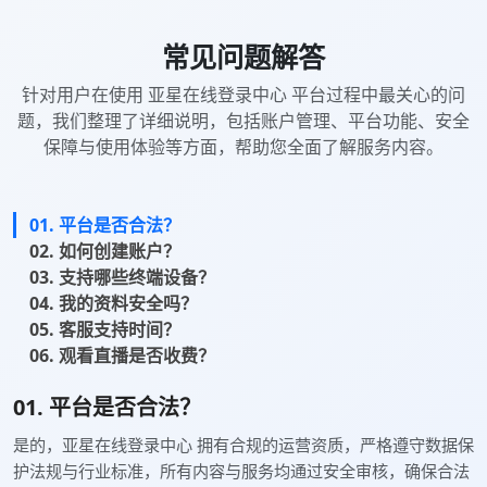
常见问题解答
针对用户在使用 亚星在线登录中心 平台过程中最关心的问
题，我们整理了详细说明，包括账户管理、平台功能、安全
保障与使用体验等方面，帮助您全面了解服务内容。
01. 平台是否合法？
02. 如何创建账户？
03. 支持哪些终端设备？
04. 我的资料安全吗？
05. 客服支持时间？
06. 观看直播是否收费？
01. 平台是否合法？
是的，亚星在线登录中心 拥有合规的运营资质，严格遵守数据保
护法规与行业标准，所有内容与服务均通过安全审核，确保合法